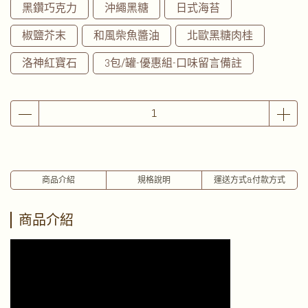
黑鑽巧克力
沖繩黑糖
日式海苔
椒鹽芥末
和風柴魚醬油
北歐黑糖肉桂
洛神紅寶石
3包/罐-優惠組-口味留言備註
商品介紹
規格說明
運送方式&付款方式
商品介紹