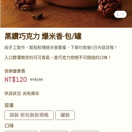
1
/
5
黑鑽巧克力 爆米香-包/罐
純手工製作，製程較傳統米香繁複，下單付款後5日內發貨哦！
入口醇濃微苦的可可香氣，是巧克力控絕不可錯過的口味！
官網優惠價
NT$120
NT$189
供貨狀況:
尚有庫存
容量
袋裝-新包裝新規格
罐裝
口味