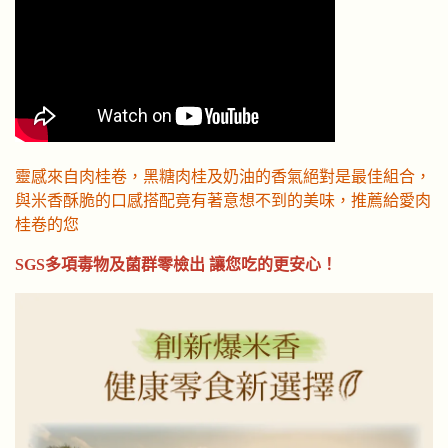
靈感來自肉桂卷，黑糖肉桂及奶油的香氣絕對是最佳組合，
與米香酥脆的口感搭配竟有著意想不到的美味，推薦給愛肉
桂卷的您
SGS多項毒物及菌群零檢出 讓您吃的更安心！