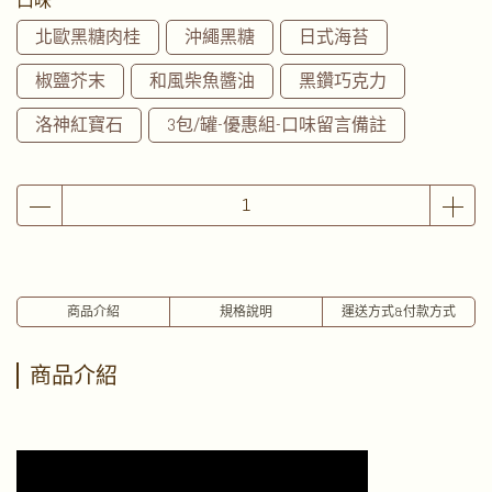
口味
北歐黑糖肉桂
沖繩黑糖
日式海苔
椒鹽芥末
和風柴魚醬油
黑鑽巧克力
洛神紅寶石
3包/罐-優惠組-口味留言備註
商品介紹
規格說明
運送方式&付款方式
商品介紹