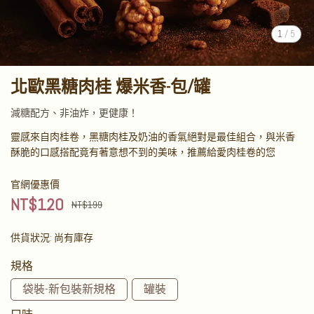
1
/
5
北歐黑糖肉桂 爆米香-包/罐
減糖配方、非油炸，更健康！
靈感來自肉桂卷，黑糖肉桂及奶油的香氣絕對是最佳組合，與米香
酥脆的口感搭配竟有著意想不到的美味，推薦給愛肉桂卷的您
官網優惠價
NT$120
NT$199
供貨狀況:
尚有庫存
規格
袋裝-新包裝新規格
罐裝